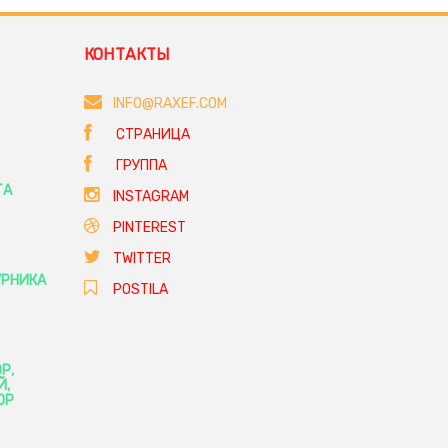
КОНТАКТЫ
INFO@RAXEF.COM
СТРАНИЦА
ГРУППА
ТА
INSTAGRAM
PINTEREST
TWITTER
УРНИКА
POSTILA
Р,
Й,
ОР