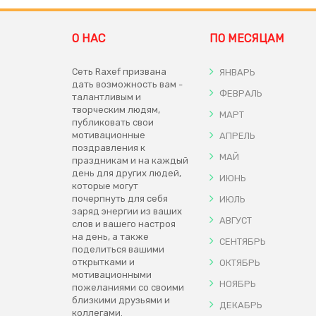
О НАС
ПО МЕСЯЦАМ
Сеть Raxef призвана
ЯНВАРЬ
дать возможность вам -
ФЕВРАЛЬ
талантливым и
творческим людям,
МАРТ
публиковать свои
мотивационные
АПРЕЛЬ
поздравления к
МАЙ
праздникам и на каждый
день для других людей,
ИЮНЬ
которые могут
почерпнуть для себя
ИЮЛЬ
заряд энергии из ваших
АВГУСТ
слов и вашего настроя
на день, а также
СЕНТЯБРЬ
поделиться вашими
открытками и
ОКТЯБРЬ
мотивационными
НОЯБРЬ
пожеланиями со своими
близкими друзьями и
ДЕКАБРЬ
коллегами.