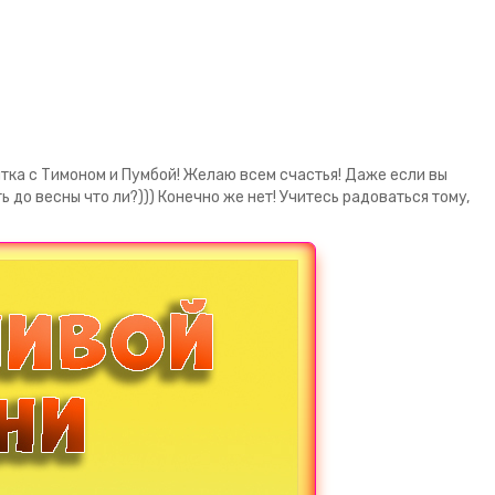
ытка с Тимоном и Пумбой! Желаю всем счастья! Даже если вы
ть до весны что ли?))) Конечно же нет! Учитесь радоваться тому,