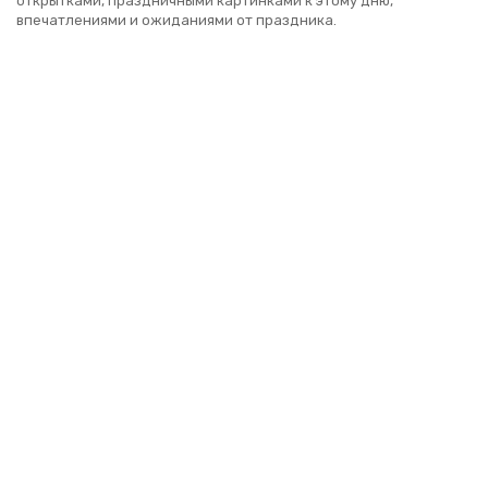
открытками, праздничными картинками к этому дню,
впечатлениями и ожиданиями от праздника.